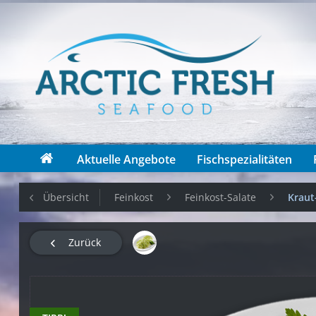
Aktuelle Angebote
Fischspezialitäten
Übersicht
Feinkost
Feinkost-Salate
Kraut
Zurück