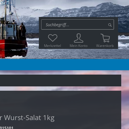
Merkzettel
Mein Konto
Warenkorb
r Wurst-Salat 1kg
015101