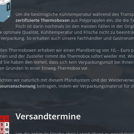
Um die bestmögliche Kühltemperatur während des Transpor
zertifizierte Thermoboxen
aus Polypropylen ein, die die 
Fisch ist darin nochmals iin den meisten Fällen in der O
e optimale Qualität, Kühltemperatur und Frische nicht zu beeinträ
 Verpackung. So erhalten auch unsere Fachhändler und Gastrono
ilen Thermoboxen erheben wir einen Pfandbetrag von 10,-- Euro pro
en und der Zusteller nimmt die Thermobox sofort wieder mit. Wir
 Sie haben den Vorteil, dass sich kein Verpackungsmüll bei Ihnen
hen Gründen in einer Einweg-Thermobox vor.
möchten wir natürlich mit diesem Pfandsystem und der Wiederve
ssourcenschonung
beitragen, indem wir Verpackungsmaterial für 
Versandtermine
Um die optimale Frische ohne Lagerhaltung zu gewährleist