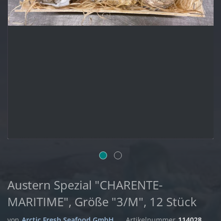
Austern Spezial "CHARENTE-
MARITIME", Größe "3/M", 12 Stück
von
Arctic Fresh Seafood GmbH
Artikelnummer
114028