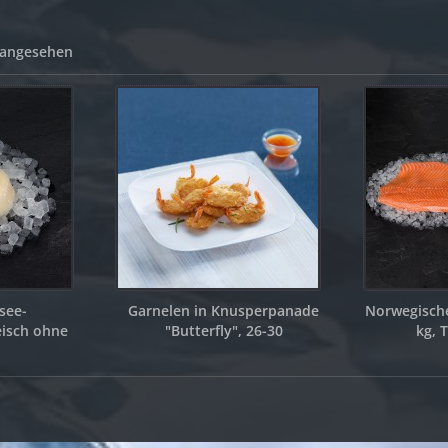
 angesehen
fsee-
Garnelen in Knusperpanade
Norwegisches
isch ohne
"Butterfly", 26-30
kg, T