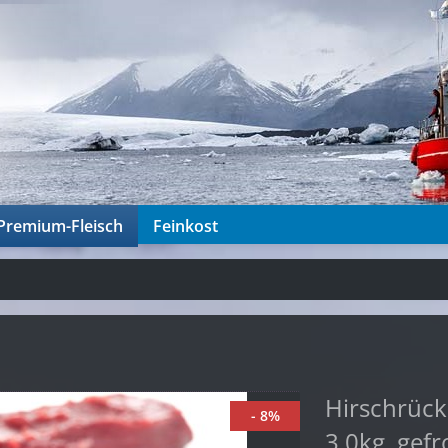
Premium-Fleisch
Feinkost
Hirschrück
- 8%
3,0kg, gef