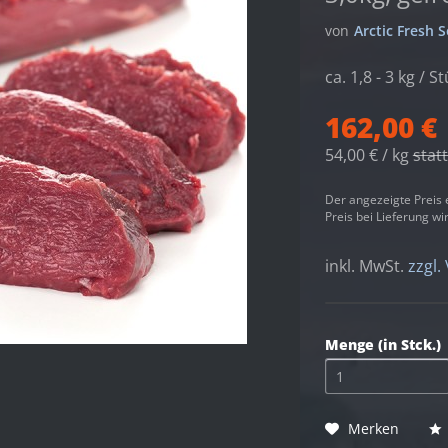
von
Arctic Fresh
ca. 1,8 - 3 kg / S
162,00 €
54,00 € / kg
stat
Der angezeigte Preis 
Preis bei Lieferung w
inkl. MwSt.
zzgl.
Menge (in Stck.)
Merken