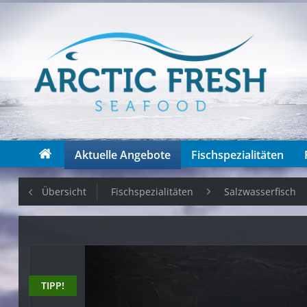
Aktuelle Angebote
Fischspezialitäten
Übersicht
Fischspezialitäten
Salzwasserfisch
TIPP!