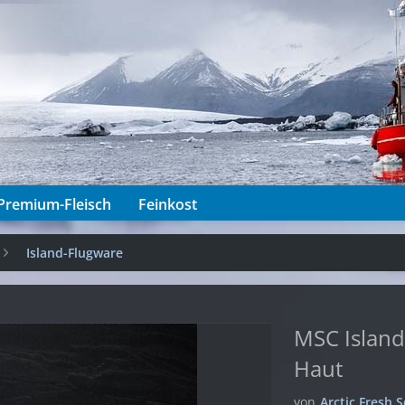
Premium-Fleisch
Feinkost
Island-Flugware
MSC Island
Haut
von
Arctic Fresh