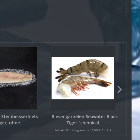
Steinbeisserfilets
Riesengarnelen Seawater Black
Thun
gr+, ohne...
Tiger "chemical...
Inhalt
0.8 Kilogramm
(57,50 € * / 1 Kilogramm)