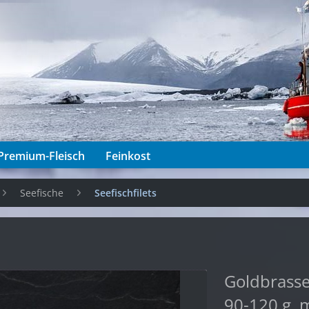
Premium-Fleisch
Feinkost
Seefische
Seefischfilets
Goldbrasse
90-120 g, 