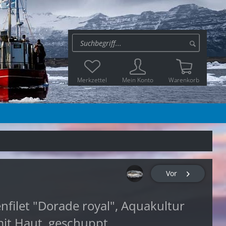
Merkzettel
Mein Konto
Warenkorb
Vor
nfilet "Dorade royal", Aquakultur
mit Haut, geschuppt