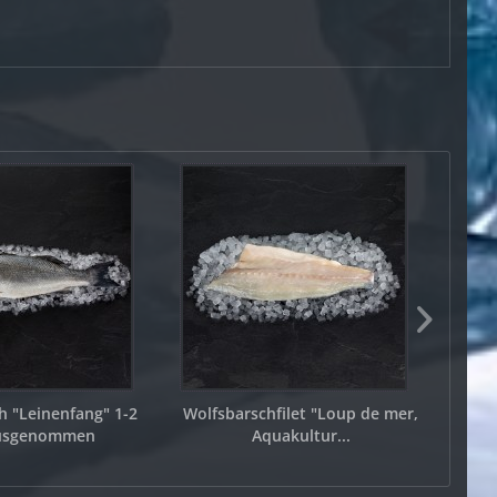
h "Leinenfang" 1-2
Wolfsbarschfilet "Loup de mer,
Isla
ausgenommen
Aquakultur...