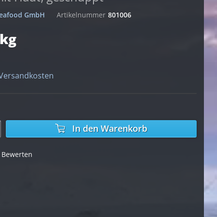
 Seafood GmbH
Artikelnummer
801006
 kg
 Versandkosten
In den
Warenkorb
Bewerten