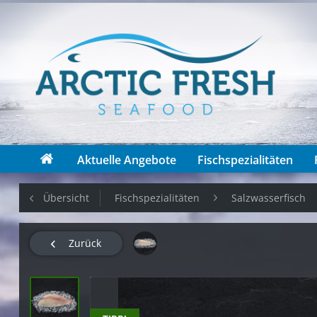
Aktuelle Angebote
Fischspezialitäten
Übersicht
Fischspezialitäten
Salzwasserfisch
Zurück