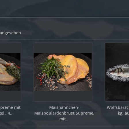
 angesehen
upreme mit
Maishähnchen-
Wolfsbarsc
l , 4...
Maispoulardenbrust Supreme,
kg, 
mit...